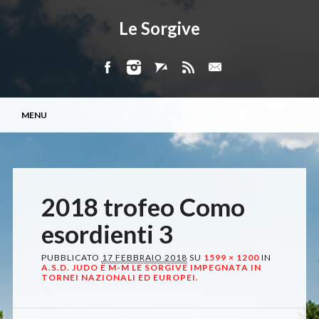
Le Sorgive
Menu principale
Vai
MENU
al
contenuto
2018 trofeo Como
esordienti 3
PUBBLICATO
17 FEBBRAIO 2018
SU
1599 × 1200
IN
A.S.D. JUDO E M-M LE SORGIVE IMPEGNATA IN
TORNEI NAZIONALI ED EUROPEI.