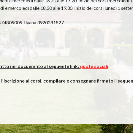
edì e mercoledì dalle 16.20 alle 17.20. Inizio dei corsi mercoledì 
edì e mercoledì dalle 18.30 alle 19.30. Inizio dei corsi lunedì 1 set
3474809009, Ilyana 3920281827.
tto nel docuemnto al seguente link:
quote sociali
 l’iscrizione ai corsi, compilare e consegnare firmato il segu