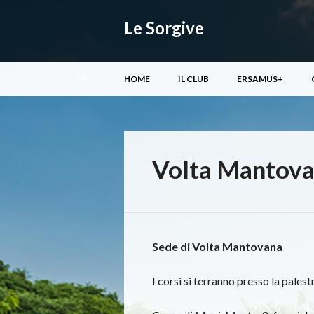
Le Sorgive
Menu principale
Vai
HOME
IL CLUB
ERSAMUS+
al
contenuto
Volta Mantov
Sede di Volta Mantovana
I corsi si terranno presso la palest