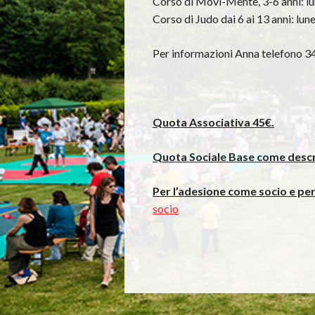
Corso di Movi-Mente, 3-6 anni: lun
Corso di Judo dai 6 ai 13 anni: lun
Per informazioni Anna telefono 
Quota Associativa 45€.
Quota Sociale Base come descri
Per l’adesione come socio e per
socio