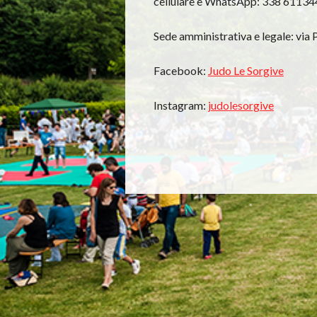
cellulare e WhatsApp: 338 61134
Sede amministrativa e legale: via P
Facebook:
Judo Le Sorgive
Instagram:
judolesorgive