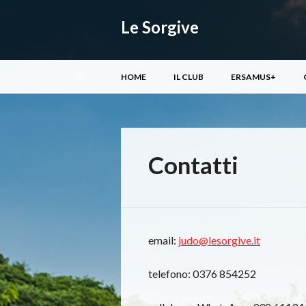
Le Sorgive
Menu principale
Vai
HOME
IL CLUB
ERSAMUS+
al
contenuto
Contatti
email:
judo@lesorgive.it
telefono: 0376 854252