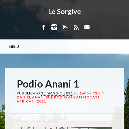
Le Sorgive
Menu principale
Vai
MENU
al
contenuto
Podio Anani 1
PUBBLICATO
23 MAGGIO 2021
SU
1600 × 720
IN
DANIEL ANANI SUL PODIO AI CAMPIONATI
AFRICANI 2021