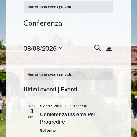
Non ci sono eventi previsti.
Conferenza
08/08/2026
E
E
C
M
e
v
v
e
S
r
C
e
s
e
e
c
e
n
a
a
l
n
Non ci sono eventi previsti.
t
l
e
t
o
z
e
Ultimi eventi | Eventi
V
i
i
n
i
R
o
s
8 Aprile 2018 - 09:30
/
11:30
d
APR
n
8
i
t
Conferenza Insieme Per
a
2018
a
c
e
Progredire
r
l
N
e
Solferino
a
i
a