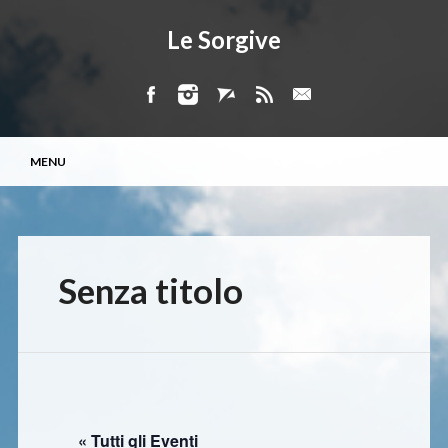
Le Sorgive
Menu principale
Vai
MENU
al
contenuto
Senza titolo
« Tutti gli Eventi