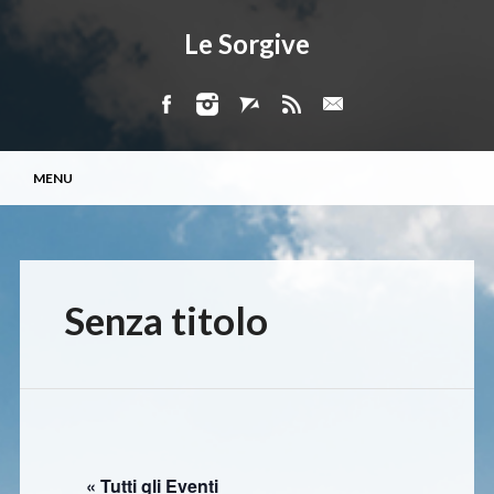
Le Sorgive
Menu principale
Vai
MENU
al
contenuto
Senza titolo
« Tutti gli Eventi