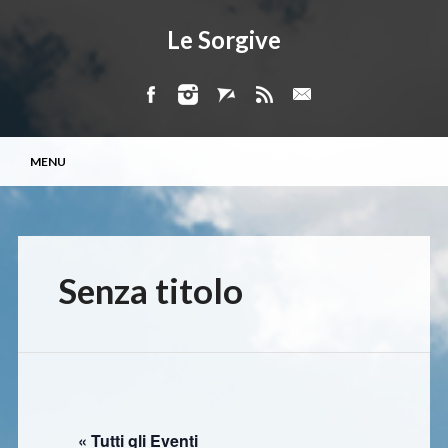
Le Sorgive
Menu principale
Vai
MENU
al
contenuto
Senza titolo
« Tutti gli Eventi