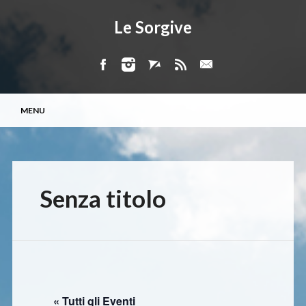
Le Sorgive
Menu principale
Vai
MENU
al
contenuto
Senza titolo
« Tutti gli Eventi