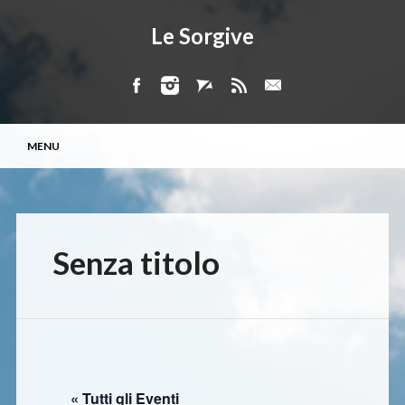
Le Sorgive
Menu principale
Vai
MENU
al
contenuto
Senza titolo
« Tutti gli Eventi