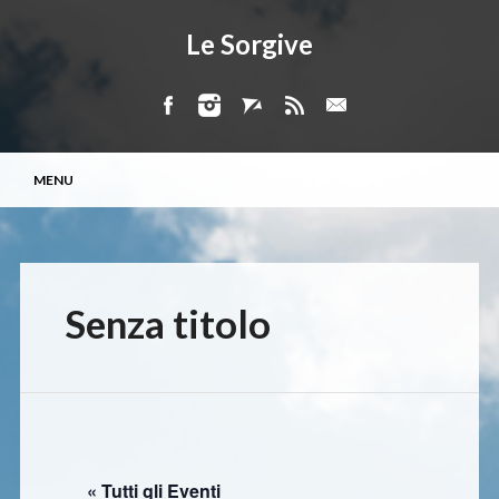
Le Sorgive
Menu principale
Vai
MENU
al
contenuto
Senza titolo
« Tutti gli Eventi