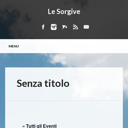
Le Sorgive
Menu principale
Vai
MENU
al
contenuto
Senza titolo
« Tutti gli Eventi