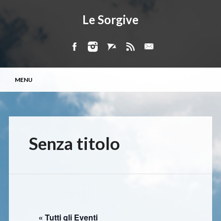
Le Sorgive
Menu principale
Vai
MENU
al
contenuto
Senza titolo
« Tutti gli Eventi