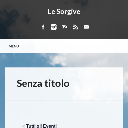
Le Sorgive
Menu principale
Vai
MENU
al
contenuto
Senza titolo
« Tutti gli Eventi