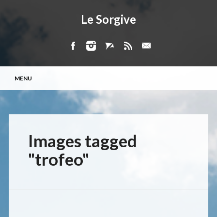
Le Sorgive
Menu principale
Vai
MENU
al
contenuto
Images tagged
"trofeo"