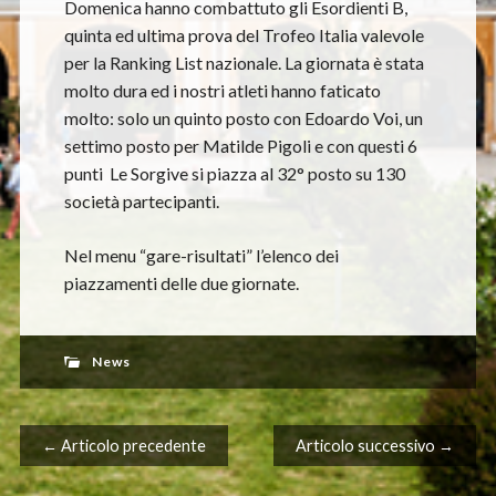
Domenica hanno combattuto gli Esordienti B,
quinta ed ultima prova del Trofeo Italia valevole
per la Ranking List nazionale. La giornata è stata
molto dura ed i nostri atleti hanno faticato
molto: solo un quinto posto con Edoardo Voi, un
settimo posto per Matilde Pigoli e con questi 6
punti Le Sorgive si piazza al 32° posto su 130
società partecipanti.
Nel menu “gare-risultati” l’elenco dei
piazzamenti delle due giornate.
News
Navigazione articolo
← Articolo precedente
Articolo successivo →