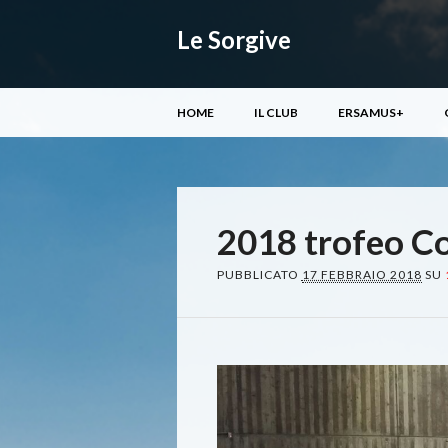
Le Sorgive
Menu principale
Vai
HOME
IL CLUB
ERSAMUS+
al
contenuto
2018 trofeo C
PUBBLICATO
17 FEBBRAIO 2018
SU