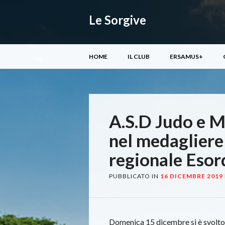
Le Sorgive
Menu principale
Vai
HOME
IL CLUB
ERSAMUS+
al
contenuto
A.S.D Judo e M
nel medagliere
regionale Esor
PUBBLICATO IN
16 DICEMBRE 2019
Domenica 15 dicembre si è svolto 