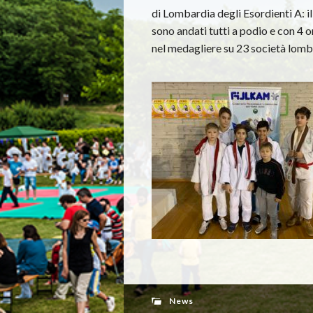
di Lombardia degli Esordienti A: i
sono andati tutti a podio e con 4 o
nel medagliere su 23 società lomb
News