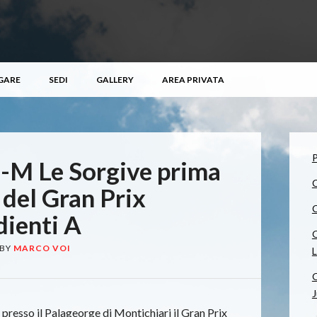
GARE
SEDI
GALLERY
AREA PRIVATA
P
-M Le Sorgive prima
C
 del Gran Prix
C
dienti A
Q
BY
MARCO VOI
Q
J
presso il Palageorge di Montichiari il Gran Prix