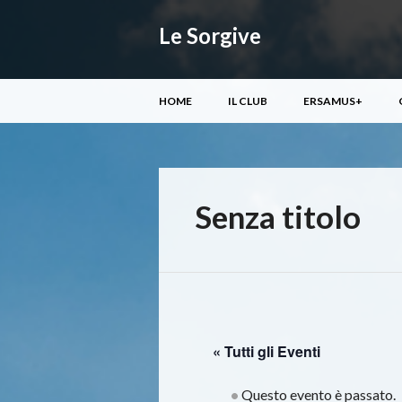
Le Sorgive
Menu principale
Vai
HOME
IL CLUB
ERSAMUS+
al
contenuto
Senza titolo
« Tutti gli Eventi
Questo evento è passato.