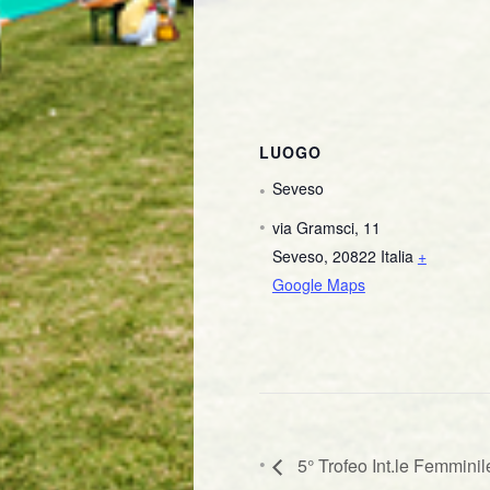
LUOGO
Seveso
via Gramsci, 11
Seveso
,
20822
Italia
+
Google Maps
5° Trofeo Int.le Femminil