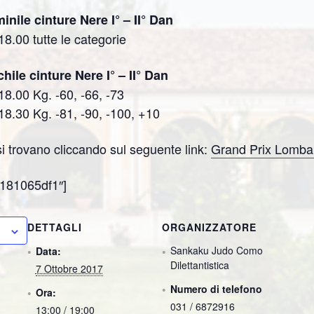
nile cinture Nere I° – II° Dan
18.00 tutte le categorie
ile cinture Nere I° – II° Dan
18.00 Kg. -60, -66, -73
 18.30 Kg. -81, -90, -100, +10
i trovano cliccando sul seguente link:
Grand Prix Lomba
181065df1″]
DETTAGLI
ORGANIZZATORE
Sankaku Judo Como
Data:
Dilettantistica
7 Ottobre 2017
Numero di telefono
Ora:
031 / 6872916
13:00 / 19:00