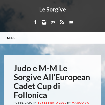
Le Sorgive
Menu principale
Vai
MENU
al
contenuto
Judo e M-M Le
Sorgive All’European
Cadet Cup di
Follonica
PUBBLICATO IN
10 FEBBRAIO 2020
BY
MARCO VOI