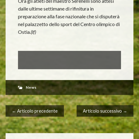
Ora gli atleti del maestro Serenelli sono attesi
dalle ultime settimane di rifinitura in
preparazione alla fase nazionale che si disputerà
nel palazzetto dello sport del Centro olimpico di
Ostia.
(lf)
News
Navigazione articolo
← Articolo precedente
Articolo successivo →