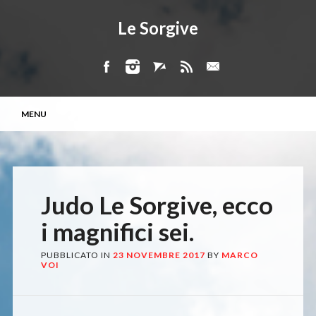
Le Sorgive
Menu principale
Vai
MENU
al
contenuto
Judo Le Sorgive, ecco
i magnifici sei.
PUBBLICATO IN
23 NOVEMBRE 2017
BY
MARCO
VOI