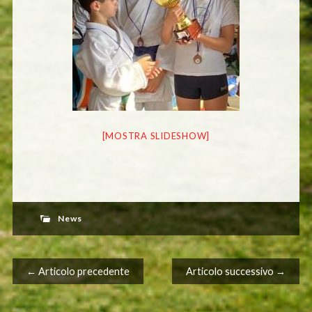
[MOSTRA SLIDESHOW]
News
Navigazione articolo
← Articolo precedente
Articolo successivo →