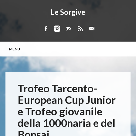
Le Sorgive
Menu principale
Vai
MENU
al
contenuto
Trofeo Tarcento-
European Cup Junior
e Trofeo giovanile
della 1000naria e del
Bonsai